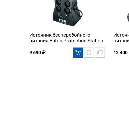
Источник бесперебойного
Источ
питания Eaton Protection Station
питани
500
650
9 690 ₽
12 400