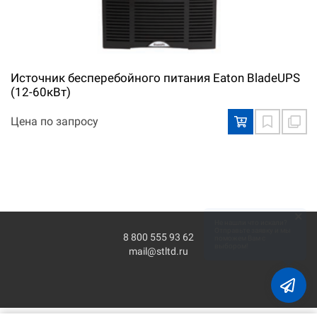
Источник бесперебойного питания Eaton BladeUPS
(12-60кВт)
Цена по запросу
×
Не нашли что искали?
Отправьте заявку и мы
8 800 555 93 62
поможем Вам с
выбором!
mail@stltd.ru