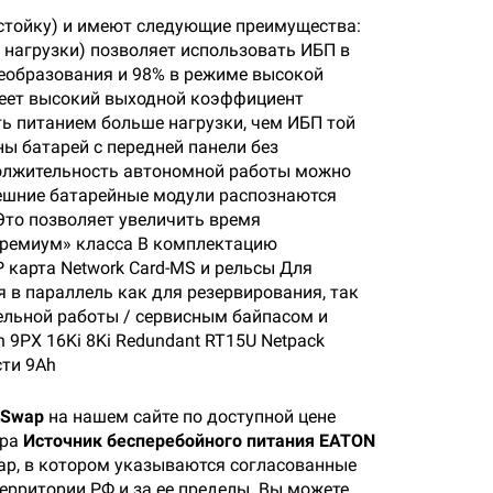
 стойку) и имеют следующие преимущества:
м нагрузки) позволяет использовать ИБП в
еобразования и 98% в режиме высокой
меет высокий выходной коэффициент
чить питанием больше нагрузки, чем ИБП той
 батарей с передней панели без
должительность автономной работы можно
ешние батарейные модули распознаются
Это позволяет увеличить время
премиум» класса В комплектацию
карта Network Card-MS и рельсы Для
я в параллель как для резервирования, так
лельной работы / сервисным байпасом и
n 9PX 16Ki 8Ki Redundant RT15U Netpack
сти 9Ah
tSwap
на нашем сайте по доступной цене
ара
Источник бесперебойного питания EATON
вар, в котором указываются согласованные
территории РФ и за ее пределы. Вы можете