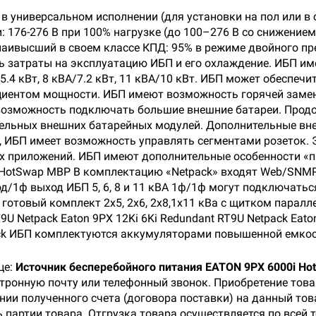
в универсальном исполнении (для установки на пол или в
: 176-276 В при 100% нагрузке (до 100–276 В со снижение
аивысший в своем классе КПД: 95% в режиме двойного пр
ть затраты на эксплуатацию ИБП и его охлаждение. ИБП и
А/5.4 кВт, 8 кВА/7.2 кВт, 11 кВА/10 кВт. ИБП может обеспе
иентом мощности. ИБП имеют возможность горячей замены
 возможность подключать большие внешние батареи. Про
тельных внешних батарейных модулей. Дополнительные вн
, ИБП имеет возможность управлять сегментами розеток. 
х приложений. ИБП имеют дополнительные особенности «
 HotSwap MBP В комплектацию «Netpack» входят Web/SNMP 
од/1ф выход ИБП 5, 6, 8 и 11 кВА 1ф/1ф могут подключатьс
готовый комплект 2х5, 2х6, 2х8,1х11 кВа с щитком парал
9U Netpack Eaton 9PX 12Ki 6Ki Redundant RT9U Netpack Eato
pack ИБП комплектуются аккумуляторами повышенной емко
це:
Источник бесперебойного питания EATON 9PX 6000i Ho
ктронную почту или телефонный звонок. Приобретение тов
нии полученного счета (договора поставки) на данный то
 партии товара. Отгрузка товара осуществляется по всей 