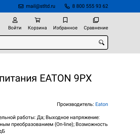
mail@stltd.ru
8 800 555 93 62
Войти
Корзина
Избранное
Сравнение
 питания EATON 9PX
Производитель:
Eaton
лельной работы: Да; Выходное напряжение:
йным преобразованием (On-line); Возможность
 дБ