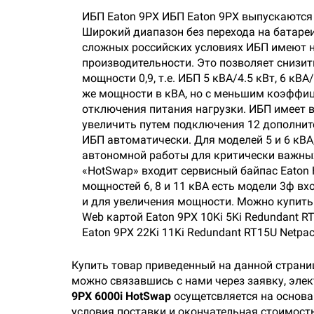
ИБП Eaton 9PX ИБП Eaton 9PX выпускаются 
Широкий диапазон без перехода на батареи
сложных российских условиях ИБП имеют н
производительности. Это позволяет снизи
мощности 0,9, т.е. ИБП 5 кВА/4.5 кВт, 6 кВ
же мощности в кВА, но с меньшим коэффиц
отключения питания нагрузки. ИБП имеет
увеличить путем подключения 12 дополни
ИБП автоматически. Для моделей 5 и 6 кВА
автономной работы для критически важны
«HotSwap» входит сервисный байпас Eaton
мощностей 6, 8 и 11 кВА есть модели 3ф вх
и для увеличения мощности. Можно купить 
Web картой Eaton 9PX 10Ki 5Ki Redundant RT
Eaton 9PX 22Ki 11Ki Redundant RT15U Net
Купить товар приведенный на данной страни
можно связавшись с нами через заявку, эле
9PX 6000i HotSwap
осущетсвляется на основа
условия поставки и окончательная стоимость