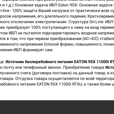
 и т.д.) Основная задача ИБП Eaton 9SX: Основная задач
line - 100% защита Вашей нагрузки от практически всех 
росов напряжения, его длительного падения, Кратковрем
ного отключения электропитания. Структура On-Line: ИБП
ник преобразует 100% поступающего к нему на вход переме
этом ИБП не пытается подкорректировать входное напряже
тся в том, что при первом преобразовании (AC->DC) стаби
ременного напряжения (плохой формы, повышенного, пониже
яжение ИБП формирует сам.
це:
Источник бесперебойного питания EATON 9SX 11000i R
ую почту или телефонный звонок. Приобретение товара
Ист
лученного счета (договора поставки) на данный товар, в
товара. Отгрузка товара осуществляется по всей территори
ребойного питания EATON 9SX 11000i RT6U, а также более 