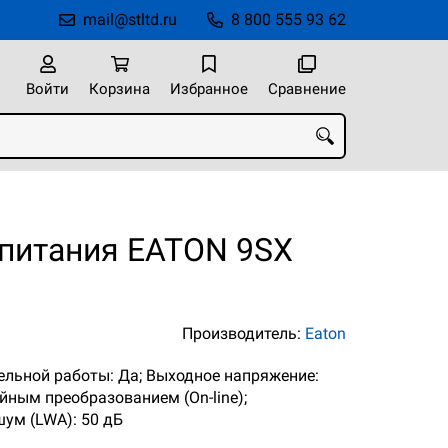
mail@stltd.ru
8 800 555 93 62
Войти
Корзина
Избранное
Сравнение
 питания EATON 9SX
Производитель:
Eaton
лельной работы: Да; Выходное напряжение:
ойным преобразованием (On-line);
шум (LWA): 50 дБ