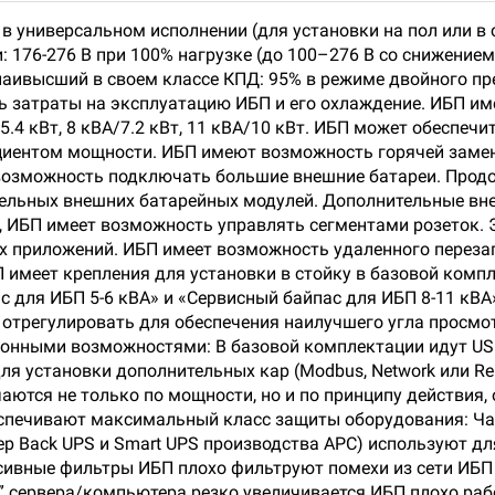
в универсальном исполнении (для установки на пол или в
: 176-276 В при 100% нагрузке (до 100–276 В со снижение
аивысший в своем классе КПД: 95% в режиме двойного пр
ть затраты на эксплуатацию ИБП и его охлаждение. ИБП и
А/5.4 кВт, 8 кВА/7.2 кВт, 11 кВА/10 кВт. ИБП может обеспе
иентом мощности. ИБП имеют возможность горячей замены
 возможность подключать большие внешние батареи. Про
тельных внешних батарейных модулей. Дополнительные вн
, ИБП имеет возможность управлять сегментами розеток. 
 приложений. ИБП имеет возможность удаленного перезап
 имеет крепления для установки в стойку в базовой ком
с для ИБП 5-6 кВА» и «Сервисный байпас для ИБП 8-11 кВА
отрегулировать для обеспечения наилучшего угла просмо
ными возможностями: В базовой комплектации идут USB-п
для установки дополнительных кар (Modbus, Network или Re
тся не только по мощности, но и по принципу действия,
спечивают максимальный класс защиты оборудования: Ча
ример Back UPS и Smart UPS производства АРС) используют д
ссивные фильтры ИБП плохо фильтруют помехи из сети ИБП
я” сервера/компьютера резко увеличивается ИБП плохо ра