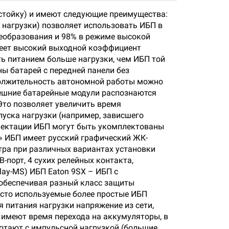
 стойку) и имеют следующие преимущества:
м нагрузки) позволяет использовать ИБП в
еобразования и 98% в режиме высокой
меет высокий выходной коэффициент
чить питанием больше нагрузки, чем ИБП той
 батарей с передней панели без
должительность автономной работы можно
ешние батарейные модули распознаются
Это позволяет увеличить время
уска нагрузки (например, зависшего
плектации ИБП могут быть укомплектованы
» ИБП имеет русский графический ЖК-
тра при различных вариантах установки
орт, 4 сухих релейных контакта,
lay-MS) ИБП Eaton 9SX – ИБП с
 обеспечивая разный класс защиты
сто используемые более простые ИБП
ля питания нагрузки напряжение из сети,
 имеют время перехода на аккумуляторы, в
ботают с импульсной нагрузкой (большие