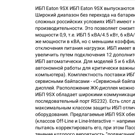
ИБП Eaton 9SX ИБП Eaton 9SX выпускаются 
Широкий диапазон без перехода на батареи
сложных российских условиях ИБП имеют н
производительности. Это позволяет снизи
мощности 0,9, т.е. ИБП 5 кВА/4.5 кВт, 6 кВ
же мощности в кВА, но с меньшим коэффиц
отключения питания нагрузки. ИБП имеет
увеличить путем подключения 12 дополни
ИБП автоматически. Для моделей 5 и 6 кВА
автономной работы для критически важных
компьютера). Комплектность поставки ИБП
сервисными байпасами - «Сервисный байпа
дисплей. Расположение ЖК-дисплея можно 
ИБП 9SX обладает широкими коммуникацион
последовательный порт RS232). Есть слот 
максимальным классом защиты ИБП отличаю
оборудования. Предлагаемые ИБП 9SX обе
(классов Off-Line и Line-Interactive – нап
пытаясь корректировать его, при этом Па
течение которого вероятность “подвисани