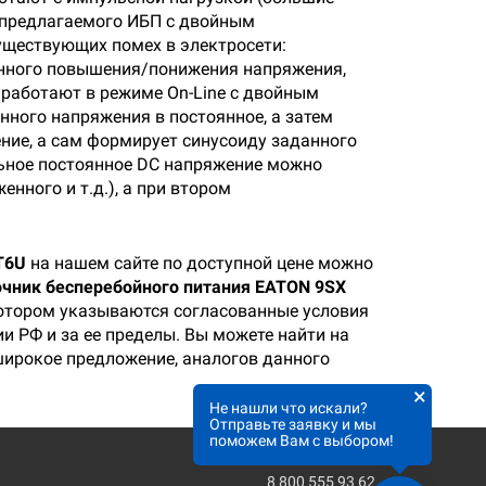
а предлагаемого ИБП с двойным
существующих помех в электросети:
енного повышения/понижения напряжения,
 работают в режиме On-Line с двойным
нного напряжения в постоянное, а затем
ние, а сам формирует синусоиду заданного
льное постоянное DC напряжение можно
нного и т.д.), а при втором
T6U
на нашем сайте по доступной цене можно
очник бесперебойного питания EATON 9SX
 котором указываются согласованные условия
и РФ и за ее пределы. Вы можете найти на
широкое предложение, аналогов данного
×
Не нашли что искали?
Отправьте заявку и мы
поможем Вам с выбором!
8 800 555 93 62