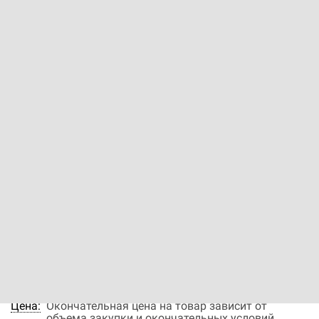
Источник бесперебойного
питания EATON 9E 6000i
Код: 12300005516
Производитель:
Eaton
Вес нетто (без упаковки): 68 кг; Возможность
параллельной работы: Да; Мощность ИБП: 6 ВА; Класс
устройства: С двойным преобразованием (On-line);
Возможность установки в стойку: Нет; Акустический
шум (LWA): 50 дБ
181 000 ₽
В заявку
Быстрый заказ
Наличие:
нет в наличии
Цена:
Окончательная цена на товар зависит от
объема закупки и окончательных условий