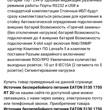
батареи 160 - 294 В Удобная индикация различных
режимов работы Порты RS232 и USB в
стандартной комплектации Стоечные ИБП будут
сразу комплектоваться рельсами для крепления в
стойку Автоматической определение подключения
внешних батарей Возможность «Горячей замены»
(без отключения нагрузки) батарей Возможность
подключения до 4 внешних батарей Возможность
подключения X-slot карт включая Web/SNMP
адаптер Комплект ПО Lansafe 5 в комплекте
поставки Разъем аварийного включении/
выключения ROO/RPO Увеличенное количество
выходных розеток: 10 шт 8 IEC10A (2 сегмента по 5
розеток) Сегментирование нагрузки
Купить товар приведенный на данной странице:
Источник бесперебойного питания EATON 5130 1750
RT 2U
на нашем сайте по доступной цене можно
связавшись с нами через заявку, электронную почту
или телефонный звонок. Приобретение товара
Источник бесперебойного питания EATON 5130 1750