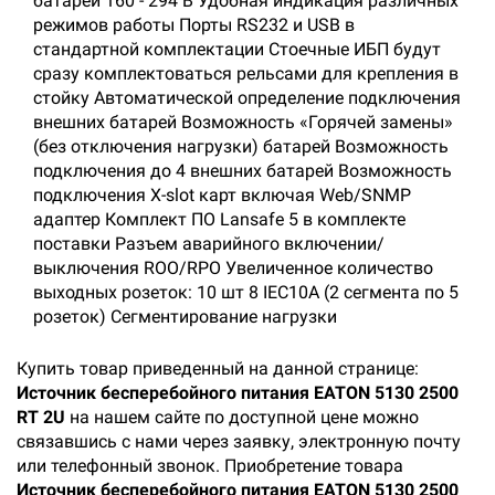
батареи 160 - 294 В Удобная индикация различных
режимов работы Порты RS232 и USB в
стандартной комплектации Стоечные ИБП будут
сразу комплектоваться рельсами для крепления в
стойку Автоматической определение подключения
внешних батарей Возможность «Горячей замены»
(без отключения нагрузки) батарей Возможность
подключения до 4 внешних батарей Возможность
подключения X-slot карт включая Web/SNMP
адаптер Комплект ПО Lansafe 5 в комплекте
поставки Разъем аварийного включении/
выключения ROO/RPO Увеличенное количество
выходных розеток: 10 шт 8 IEC10A (2 сегмента по 5
розеток) Сегментирование нагрузки
Купить товар приведенный на данной странице:
Источник бесперебойного питания EATON 5130 2500
RT 2U
на нашем сайте по доступной цене можно
связавшись с нами через заявку, электронную почту
или телефонный звонок. Приобретение товара
Источник бесперебойного питания EATON 5130 2500