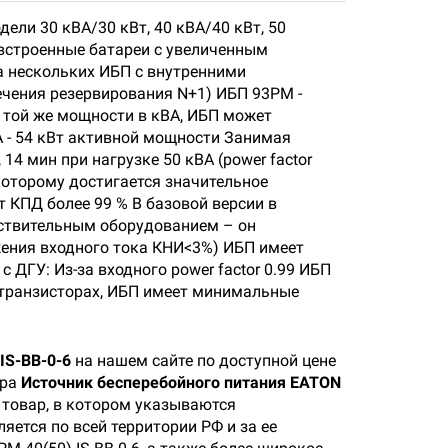
дели 30 кВА/30 кВт, 40 кВА/40 кВт, 50
встроенные батареи с увеличенным
а нескольких ИБП с внутренними
ечения резервирования N+1) ИБП 93PM -
 той же мощности в кВА, ИБП может
ВА - 54 кВт активной мощности Занимая
14 мин при нагрузке 50 кВА (power factor
которому достигается значительное
 КПД более 99 % В базовой версии в
вствительным оборудованием – он
жения входного тока КНИ<3%) ИБП имеет
ДГУ: Из-за входного power factor 0.99 ИБП
T транзисторах, ИБП имеет минимальные
IS-BB-0-6
на нашем сайте по доступной цене
ара
Источник бесперебойного питания EATON
 товар, в котором указываются
яется по всей территории РФ и за ее