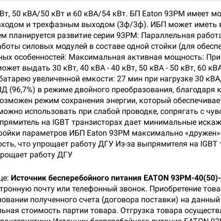
Вт, 50 кВА/50 кВт и 60 кВА/54 кВт. БП Eaton 93PM имеет мо
 входом и трехфазным выходом (3ф/3ф). ИБП может иметь 
 планируется развитие серии 93PM: Параллельная работ
боты силовых модулей в составе одной стойки (для обесп
ных особенностей: Максимальная активная мощность: При
жет выдать 30 кВт, 40 кВА - 40 кВт, 50 кВА - 50 кВт, 60 к
батарею увеличенной емкости: 27 мин при нагрузке 30 кВА, 
Д (96,7%) в режиме двойного преобразования, благодаря 
озможен режим сохранения энергии, который обеспечивает
ожно использовать при слабой проводке, сопрягать с чу
ыпрямитель на IGBT транзисторах дает минимальные иска
ойки параметров ИБП Eaton 93PM максимально «дружен» с 
ость, что упрощает работу ДГУ Из-за выпрямителя на IGB
прощает работу ДГУ
це:
Источник бесперебойного питания EATON 93PM-40(50)-
ктронную почту или телефонный звонок. Приобретение тов
новании полученного счета (договора поставки) на данный
ьная стоимость партии товара. Отгрузка товара осуществл