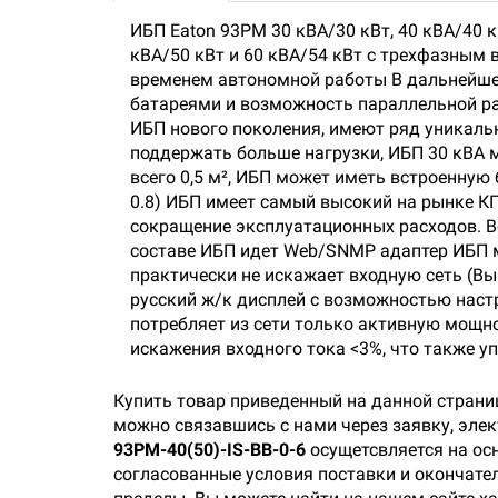
ИБП Eaton 93PM 30 кВА/30 кВт, 40 кВА/40 к
кВА/50 кВт и 60 кВА/54 кВт с трехфазным
временем автономной работы В дальнейшем
батареями и возможность параллельной ра
ИБП нового поколения, имеют ряд уникаль
поддержать больше нагрузки, ИБП 30 кВА мо
всего 0,5 м², ИБП может иметь встроенную 
0.8) ИБП имеет самый высокий на рынке КП
сокращение эксплуатационных расходов. В
составе ИБП идет Web/SNMP адаптер ИБП м
практически не искажает входную сеть (В
русский ж/к дисплей с возможностью настр
потребляет из сети только активную мощн
искажения входного тока <3%, что также у
Купить товар приведенный на данной страни
можно связавшись с нами через заявку, эле
93PM-40(50)-IS-BB-0-6
осущетсвляется на ос
согласованные условия поставки и окончател