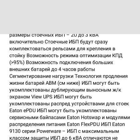
(от 120 В при 1/3 номинальной нагрузки, 160-276 В
при 100% нагрузке) Графический дисплей с
возможностью использования русского языка
Единая платформа построения для моделей
напольного и стоечного исполнения Минимальные
размеры стоечных ИБП – 2U до 3 кВА
включительно Стоечные ИБП будут сразу
комплектоваться рельсами для крепления в
стойку Возможность режима оптимизации КПД
(>95%) Возможность подключения больших
внешних батарей до 4 часов работы
Сегментирование нагрузки Технология продления
жизни батарей ABM (см ниже) ИБП могут быть
укомплектованы дублирующим выносным ж/к
экраном View UPS ИБП могут быть
укомплектованы распред устройствами для стоек
Eaton ePDU ИБП могут быть укомплектованы
сервисными байпасами Eaton Hotswap и модулями
распределения питания Eaton FlexPDU ИБП Eaton
9130 серии Powerware – ИБП с максимальным
классом защиты ИБП до 6 кВА отличаются не