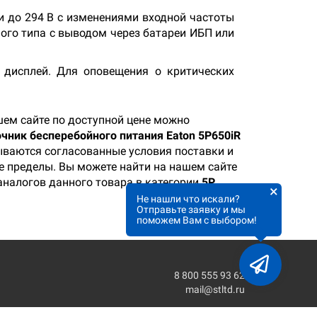
и до 294 В с изменениями входной частоты
ного типа с выводом через батареи ИБП или
дисплей. Для оповещения о критических
ем сайте по доступной цене можно
чник бесперебойного питания Eaton 5P650iR
зываются согласованные условия поставки и
ее пределы. Вы можете найти на нашем сайте
аналогов данного товара в категории
5P
.
×
Не нашли что искали?
Отправьте заявку и мы
поможем Вам с выбором!
8 800 555 93 62
mail@stltd.ru