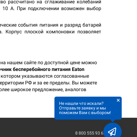
тво рассчитано на сглаживание колебаний
а 10 А. При подключении возможен выбор
ические события питания и разряд батарей
а. Корпус плоской компоновки позволяет
на нашем сайте по доступной цене можно
чник бесперебойного питания Eaton
 в котором указываются согласованные
территории РФ и за ее пределы. Вы можете
более широкое предложение, аналогов
×
Не нашли что искали?
Отправьте заявку и мы
поможем Вам с выбором!
8 800 555 93 62