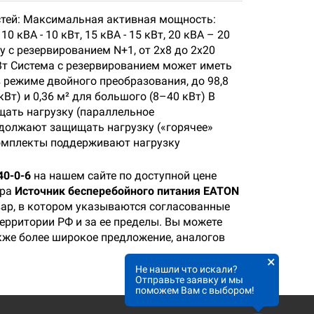
ностей: Максимальная активная мощность:
кВА - 10 кВт, 15 кВА - 15 кВт, 20 кВА – 20
у с резервированием N+1, от 2х8 до 2х20
Вт Система с резервированием может иметь
 режиме двойного преобразования, до 98,8
т) и 0,36 м² для большого (8–40 кВт) В
щать нагрузку (параллельное
одолжают защищать нагрузку («горячее»
комплекты поддерживают нагрузку
40-0-6
на нашем сайте по доступной цене
ара
Источник бесперебойного питания EATON
вар, в котором указываются согласованные
территории РФ и за ее пределы. Вы можете
акже более широкое предложение, аналогов
×
Не нашли что искали?
Отправьте заявку и мы
поможем Вам с выбором!