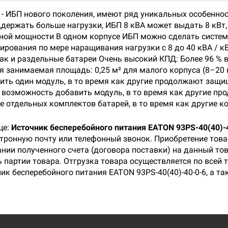
93PS - ИБП нового поколения, имеют ряд уникальных особен
ержать больше нагрузки, ИБП 8 кВА может выдать 8 кВт, 10 
ивной мощности В одном корпусе ИБП можно сделать систем
ования по мере наращивания нагрузки с 8 до 40 кВА / к
ак и раздельные батареи Очень высокий КПД: Более 96 % в
анимаемая площадь: 0,25 м² для малого корпуса (8–20 кВ
ить один модуль, в то время как другие продолжают защи
 возможность добавить модуль, в то время как другие пр
 отдельных комплектов батарей, в то время как другие 
це:
Источник бесперебойного питания EATON 93PS-40(40)-
ктронную почту или телефонный звонок. Приобретение тов
нии полученного счета (договора поставки) на данный то
 партии товара. Отгрузка товара осуществляется по всей 
ик бесперебойного питания EATON 93PS-40(40)-40-0-6, а т