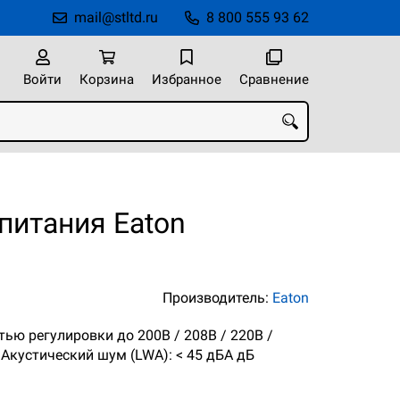
mail@stltd.ru
8 800 555 93 62
Войти
Корзина
Избранное
Сравнение
питания Eaton
Производитель:
Eaton
тью регулировки до 200В / 208В / 220В /
 Акустический шум (LWA): < 45 дБА дБ