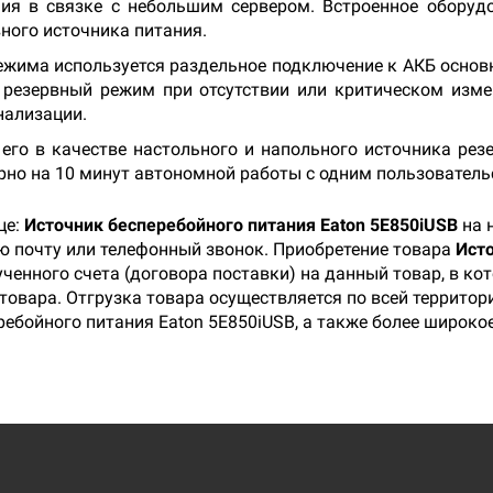
ия в связке с небольшим сервером. Встроенное оборудо
вного источника питания.
ежима используется раздельное подключение к АКБ основн
 резервный режим при отсутствии или критическом изм
нализации.
его в качестве настольного и напольного источника рез
рно на 10 минут автономной работы с одним пользователь
це:
Источник бесперебойного питания Eaton 5E850iUSB
на 
ую почту или телефонный звонок. Приобретение товара
Исто
ченного счета (договора поставки) на данный товар, в к
товара. Отгрузка товара осуществляется по всей территори
ебойного питания Eaton 5E850iUSB, а также более широко