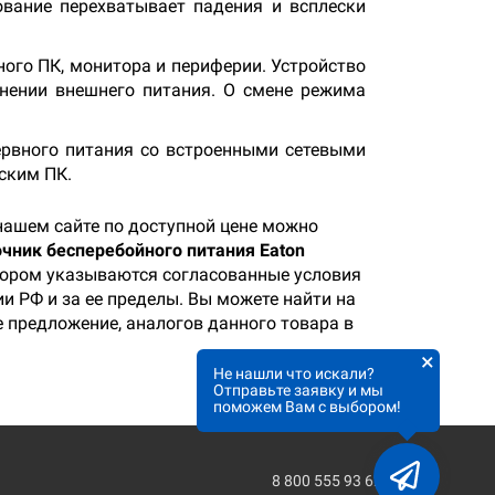
вание перехватывает падения и всплески
ого ПК, монитора и периферии. Устройство
енении внешнего питания. О смене режима
ервного питания со встроенными сетевыми
ским ПК.
нашем сайте по доступной цене можно
чник бесперебойного питания Eaton
отором указываются согласованные условия
и РФ и за ее пределы. Вы можете найти на
е предложение, аналогов данного товара в
×
Не нашли что искали?
Отправьте заявку и мы
поможем Вам с выбором!
8 800 555 93 62