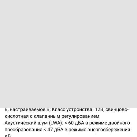
Источник бесперебойного
питания Eaton 93PS-10(40)
Код: 12300071345
Производитель:
Eaton
Выходное напряжение: 220/380 В; 230/400 В; 240/415
В, настраиваемое В; Класс устройства: 12В, свинцово-
кислотная с клапанным регулированием;
Акустический шум (LWA): < 60 дБA в режиме двойного
преобразования < 47 дБA в режиме энергосбережения
дБ